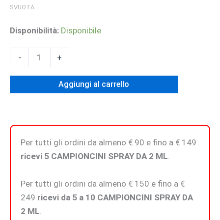
SVUOTA
Disponibilità:
Disponibile
RELIQVIA
-
+
-
Extrait
Aggiungi al carrello
de
Parfum
quantità
Per tutti gli ordini da almeno € 90 e fino a € 149
ricevi 5 CAMPIONCINI SPRAY DA 2 ML
.
Per tutti gli ordini da almeno € 150 e fino a €
249
ricevi da 5 a 10 CAMPIONCINI SPRAY DA
2 ML
.