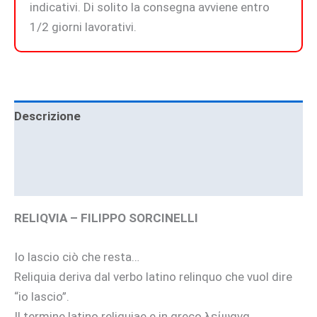
indicativi. Di solito la consegna avviene entro
1/2 giorni lavorativi.
Descrizione
Informazioni aggiuntive
Brand
RELIQVIA – FILIPPO SORCINELLI
Io lascio ciò che resta…
Reliquia deriva dal verbo latino relinquo che vuol dire
“io lascio”.
Il termine latino reliquiae e in greco λείψανα,