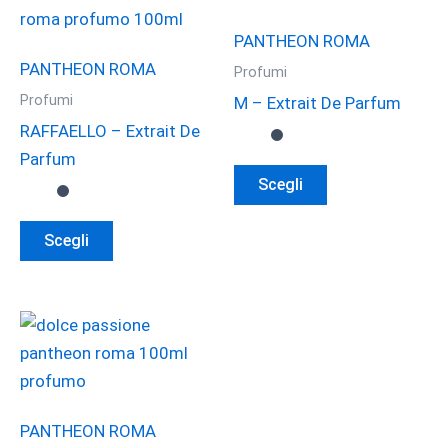
PANTHEON ROMA
PANTHEON ROMA
Profumi
Profumi
M – Extrait De Parfum
RAFFAELLO – Extrait De
Parfum
Questo
Scegli
prodotto
Questo
ha
Scegli
prodotto
più
ha
varianti.
più
Le
varianti.
opzioni
Le
possono
opzioni
essere
possono
scelte
PANTHEON ROMA