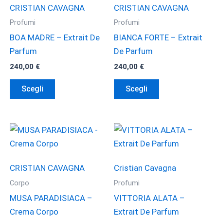
opzioni
opzioni
CRISTIAN CAVAGNA
CRISTIAN CAVAGNA
possono
possono
Profumi
Profumi
essere
essere
BOA MADRE – Extrait De
BIANCA FORTE – Extrait
scelte
scelte
Parfum
De Parfum
nella
nella
240,00
€
240,00
€
pagina
pagina
Questo
Questo
del
del
Scegli
Scegli
prodotto
prodotto
prodotto
prodotto
ha
ha
più
più
varianti.
varianti.
Le
Le
opzioni
opzioni
CRISTIAN CAVAGNA
Cristian Cavagna
possono
possono
Corpo
Profumi
essere
essere
MUSA PARADISIACA –
VITTORIA ALATA –
scelte
scelte
Crema Corpo
Extrait De Parfum
nella
nella