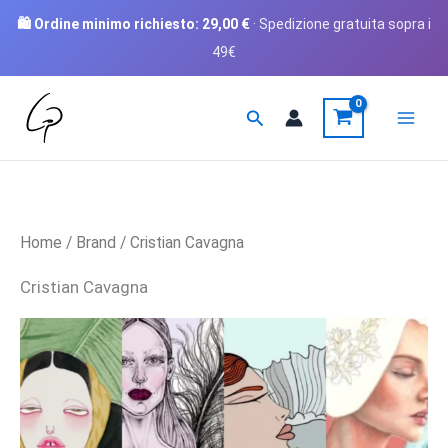
🛍️ Ordine minimo richiesto:
29,00
€
· Spedizione gratuita sopra i
49€
Vai
Cerca
al
contenuto
Home
/
Brand
/ Cristian Cavagna
Cristian Cavagna