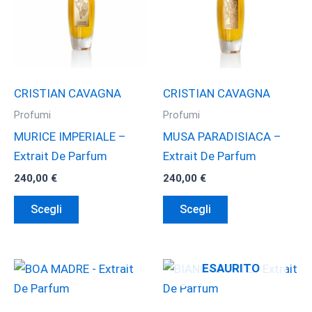
CRISTIAN CAVAGNA
CRISTIAN CAVAGNA
Profumi
Profumi
MURICE IMPERIALE –
MUSA PARADISIACA –
Extrait De Parfum
Extrait De Parfum
240,00
€
240,00
€
Questo
Questo
Scegli
Scegli
prodotto
prodotto
ha
ha
più
più
ESAURITO
varianti.
varianti.
Le
Le