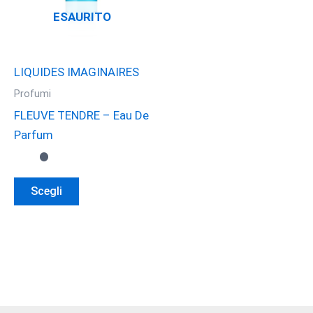
essere
essere
ESAURITO
scelte
scelte
nella
nella
pagina
pagina
LIQUIDES IMAGINAIRES
del
del
Profumi
prodotto
prodotto
FLEUVE TENDRE – Eau De
Parfum
Questo
Scegli
prodotto
ha
più
varianti.
Le
opzioni