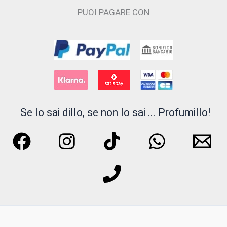
possono
PUOI PAGARE CON
essere
scelte
nella
pagina
del
prodotto
Se lo sai dillo, se non lo sai ... Profumillo!