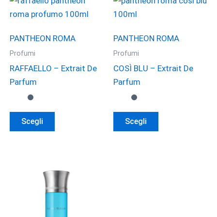
PANTHEON ROMA
PANTHEON ROMA
Profumi
Profumi
RAFFAELLO – Extrait De
COSÌ BLU – Extrait De
Parfum
Parfum
Questo
Questo
Scegli
Scegli
prodotto
prodotto
ha
ha
più
più
varianti.
varianti.
Le
Le
opzioni
opzioni
possono
possono