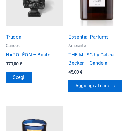
Trudon
Essential Parfums
Candele
Ambiente
NAPOLÉON – Busto
THE MUSC by Calice
Becker – Candela
170,00
€
45,00
€
Questo
Scegli
prodotto
Aggiungi al carrello
ha
più
varianti.
Le
opzioni
possono