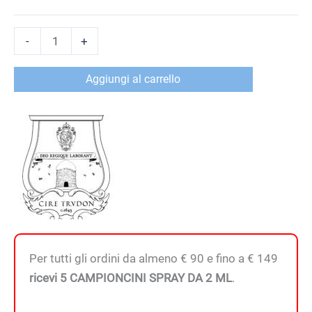
ERNESTO
-
+
-
Candela
Aggiungi al carrello
quantità
Per tutti gli ordini da almeno € 90 e fino a € 149
ricevi 5 CAMPIONCINI SPRAY DA 2 ML
.