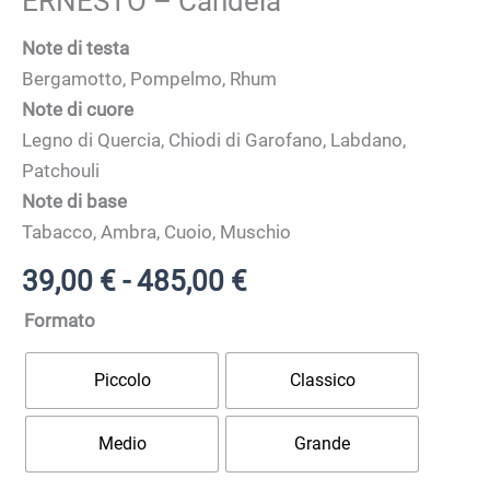
ERNESTO – Candela
Note di testa
Bergamotto, Pompelmo, Rhum
Note di cuore
Legno di Quercia, Chiodi di Garofano, Labdano,
Patchouli
Note di base
Tabacco, Ambra, Cuoio, Muschio
Fascia
39,00
€
-
485,00
€
di
Formato
prezzo:
da
Piccolo
Classico
39,00 €
a
Medio
Grande
485,00 €