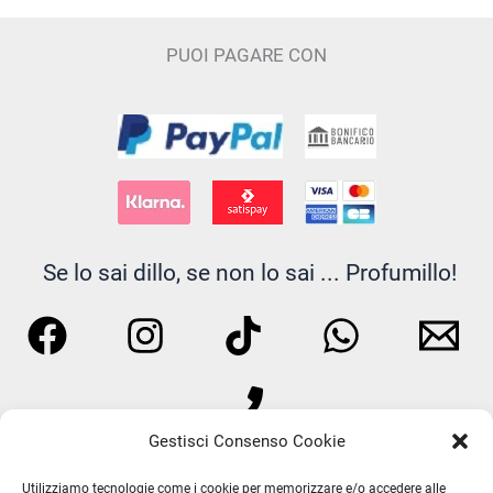
possono
essere
PUOI PAGARE CON
scelte
nella
pagina
del
prodotto
Se lo sai dillo, se non lo sai ... Profumillo!
Gestisci Consenso Cookie
Utilizziamo tecnologie come i cookie per memorizzare e/o accedere alle