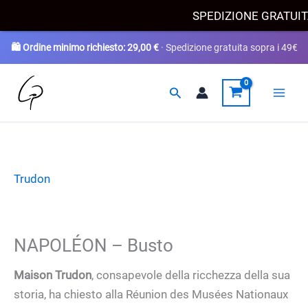
Scegli
SPEDIZIONE GRATUI
🛍️ Ordine minimo richiesto:
29,00
€
· Spedizione gratuita sopra i 49€
Vai
Cerca
al
contenuto
Trudon
NAPOLÉON – Busto
Maison Trudon
, consapevole della ricchezza della sua
storia, ha chiesto alla Réunion des Musées Nationaux