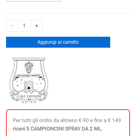
NAPOLÉON
-
+
-
Busto
Aggiungi al carrello
quantità
Per tutti gli ordini da almeno € 90 e fino a € 149
ricevi 5 CAMPIONCINI SPRAY DA 2 ML
.