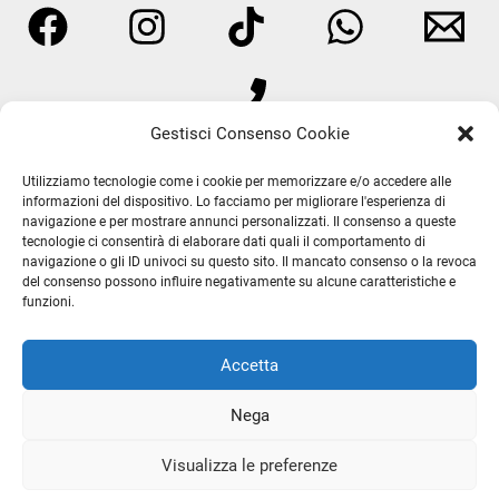
Gestisci Consenso Cookie
Utilizziamo tecnologie come i cookie per memorizzare e/o accedere alle
informazioni del dispositivo. Lo facciamo per migliorare l'esperienza di
navigazione e per mostrare annunci personalizzati. Il consenso a queste
tecnologie ci consentirà di elaborare dati quali il comportamento di
Termini e Condizioni
navigazione o gli ID univoci su questo sito. Il mancato consenso o la revoca
Privacy Policy
del consenso possono influire negativamente su alcune caratteristiche e
funzioni.
Spedizioni
Resi e Rimborsi
Accetta
Chi Siamo
Contatti
Nega
Cookie Policy (UE)
Visualizza le preferenze