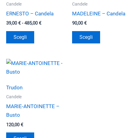
Candele
Candele
ERNESTO – Candela
MADELEINE – Candela
Fascia
39,00
€
-
485,00
€
90,00
€
di
Questo
Questo
prezzo:
Scegli
Scegli
da
prodotto
prodotto
39,00 €
ha
ha
a
485,00 €
più
più
varianti.
varianti.
Le
Le
opzioni
opzioni
Trudon
possono
possono
Candele
essere
essere
MARIE-ANTOINETTE –
scelte
scelte
Busto
nella
nella
120,00
€
pagina
pagina
Questo
del
del