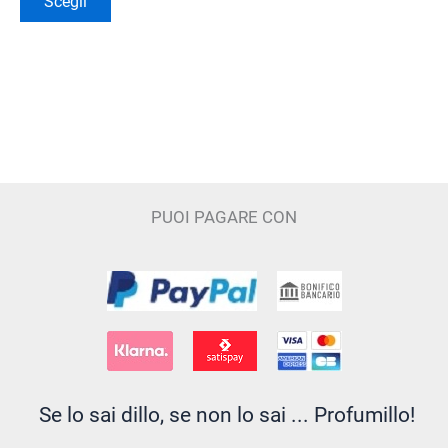
Scegli
prodotto
prodotto
prodotto
ha
più
varianti.
Le
opzioni
possono
essere
PUOI PAGARE CON
scelte
nella
pagina
del
prodotto
Se lo sai dillo, se non lo sai ... Profumillo!