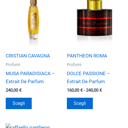
CRISTIAN CAVAGNA
PANTHEON ROMA
Profumi
Profumi
MUSA PARADISIACA –
DOLCE PASSIONE –
Extrait De Parfum
Extrait De Parfum
Fascia
240,00
€
160,00
€
-
240,00
€
di
Questo
Questo
prezzo:
Scegli
Scegli
da
prodotto
prodotto
160,00 €
ha
ha
a
240,00 €
più
più