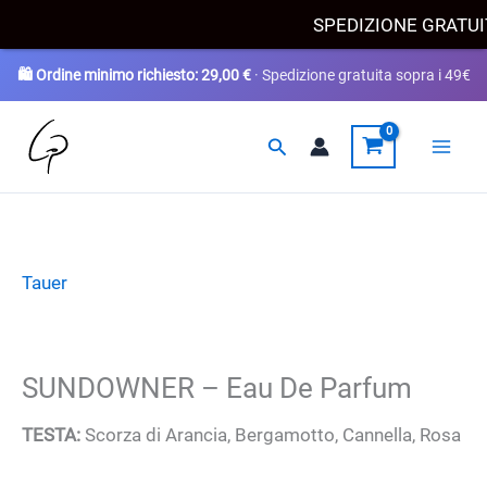
Scegli
SPEDIZIONE GRATU
🛍️ Ordine minimo richiesto:
29,00
€
· Spedizione gratuita sopra i 49€
Vai
Cerca
al
contenuto
Tauer
SUNDOWNER – Eau De Parfum
TESTA:
Scorza di Arancia, Bergamotto, Cannella, Rosa