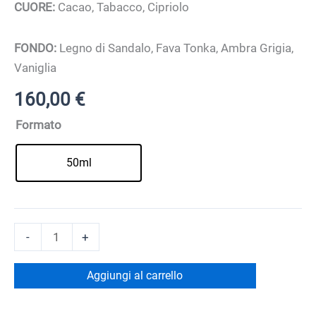
CUORE:
Cacao, Tabacco, Cipriolo
FONDO:
Legno di Sandalo, Fava Tonka, Ambra Grigia,
Vaniglia
160,00
€
Formato
50ml
SUNDOWNER
-
+
-
Eau
Aggiungi al carrello
De
Parfum