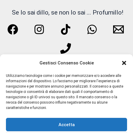
KNOSE
Se lo sai dillo, se non lo sai ... Profumillo!
LATTAFA
Liquides Imaginaires
Lorenzo Pazzaglia
Gestisci Consenso Cookie
M.int
Utilizziamo tecnologie come i cookie per memorizzare e/o accedere alle
Maroc Maroc
informazioni del dispositivo. Lo facciamo per migliorare l'esperienza di
navigazione e per mostrare annunci personalizzati. Il consenso a queste
Termini e Condizioni
MATIERE PREMIERE
tecnologie ci consentirà di elaborare dati quali il comportamento di
Privacy Policy
navigazione o gli ID univoci su questo sito. Il mancato consenso o la
revoca del consenso possono influire negativamente su alcune
Spedizioni
MEMO PARIS
caratteristiche e funzioni.
Resi e Rimborsi
Meo Fusciuni
Chi Siamo
Accetta
Contatti
MILACE