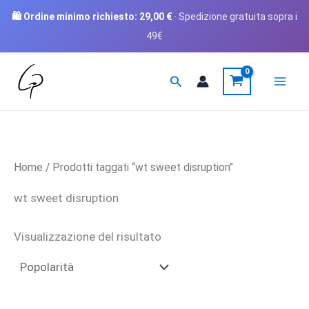
🛍️ Ordine minimo richiesto:
29,00
€
· Spedizione gratuita sopra i
49€
Vai
Cerca
al
contenuto
Home
/ Prodotti taggati “wt sweet disruption”
wt sweet disruption
Visualizzazione del risultato