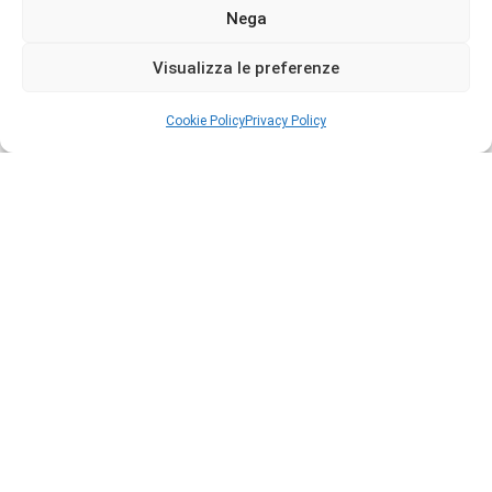
Cookie Policy (UE)
Nega
MILANO FRAGRANZE
Visualizza le preferenze
Milk & Friends
Cookie Policy
Privacy Policy
Copyright © 2026 Profumillo
Molton Brown
NOBILE 1942
Officina delle Essenze
Ojar
PANTAREI
PANTAREI Profumi
Pantheon Roma