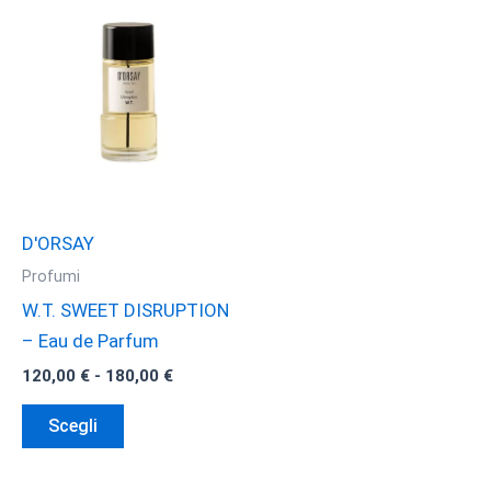
D'ORSAY
Profumi
W.T. SWEET DISRUPTION
– Eau de Parfum
Fascia
120,00
€
-
180,00
€
di
Questo
prezzo:
Scegli
da
prodotto
120,00 €
ha
a