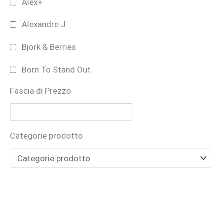
Alex+
Alexandre J
Björk & Berries
Born To Stand Out
Fascia di Prezzo
Bruno Perrucci
BUONO REGALO
Categorie prodotto
CARTHUSIA
Casamorati
CAVE
Cecilia Holistic Beauty