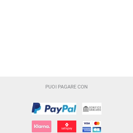
Francesca dell'Oro
GIARDINI DI TOSCANA
Headspace
Hedonik
I PICCIRILLI
INSIUM
PUOI PAGARE CON
Juliette Has a Gun
JUPILÒ
JUSBOX
Kajal