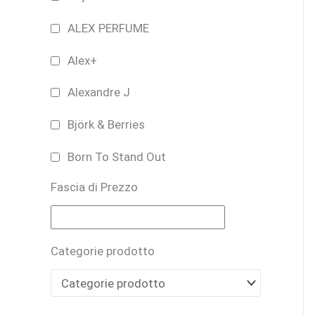
ALEX PERFUME
Alex+
Alexandre J
Björk & Berries
Born To Stand Out
Fascia di Prezzo
Bruno Perrucci
BUONO REGALO
Categorie prodotto
CARTHUSIA
Casamorati