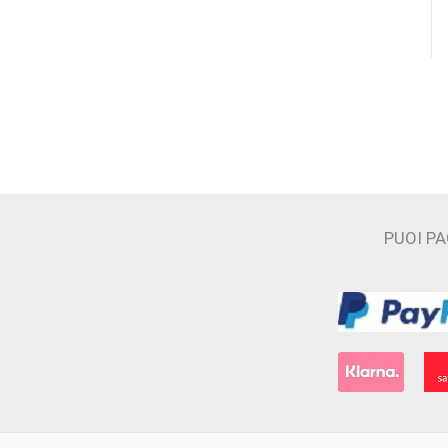
CAVE
Cecilia Holistic Beauty
Claudio Zucca
Costume National
Cristian Cavagna
D'ORSAY
PUOI P
Electimuss
Essential Parfums
Filippo Sorcinelli
Floraïku Paris