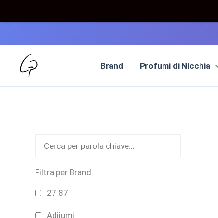
Vai
al
Brand
Profumi di Nicchia
contenuto
Filtra per Brand
27 87
Adjiumi