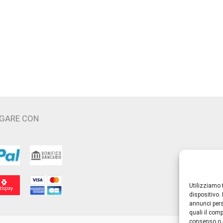
più
varianti.
Le
opzioni
possono
essere
scelte
nella
pagina
AGARE CON
del
prodotto
Utilizziamo 
dispositivo.
annunci pers
quali il com
consenso o 