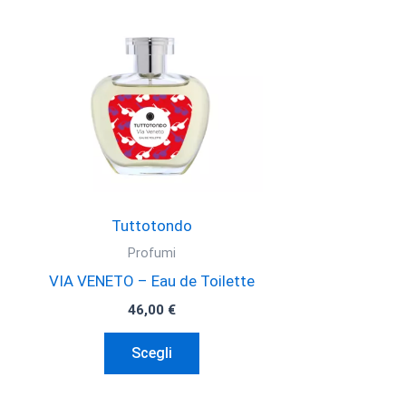
Tuttotondo
Profumi
VIA VENETO – Eau de Toilette
46,00
€
Questo
Scegli
prodotto
ha