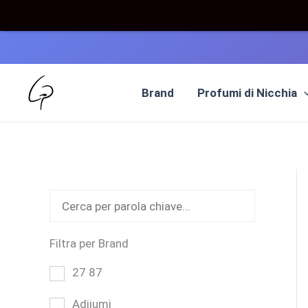
Vai
al
Brand
Profumi di Nicchia
contenuto
Filtra per Brand
27 87
Adjiumi