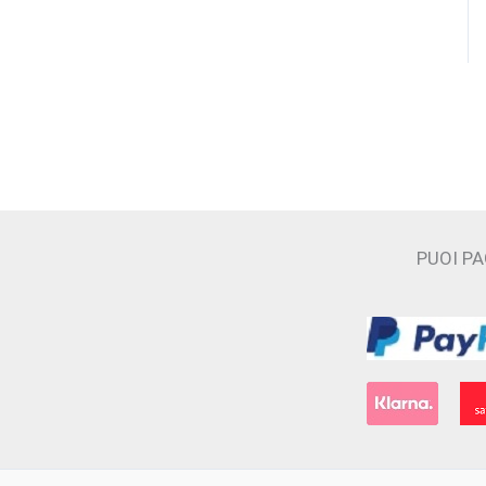
CAVE
Cecilia Holistic Beauty
Claudio Zucca
Costume National
Cristian Cavagna
D'ORSAY
PUOI P
Electimuss
Essential Parfums
Filippo Sorcinelli
Floraïku Paris