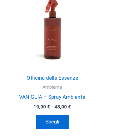
Officina delle Essenze
Ambiente
VANIGLIA – Spray Ambiente
Fascia
19,00
€
-
48,00
€
di
Questo
prezzo:
Scegli
da
prodotto
19,00 €
ha
a