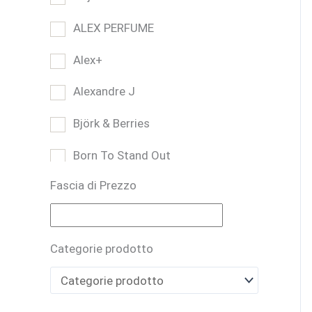
ALEX PERFUME
Alex+
Alexandre J
Björk & Berries
Born To Stand Out
Fascia di Prezzo
Bruno Perrucci
BUONO REGALO
Categorie prodotto
CARTHUSIA
Casamorati