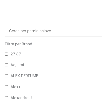
opzioni
possono
essere
scelte
nella
pagina
del
Filtra per Brand
prodotto
27 87
Adjiumi
ALEX PERFUME
Alex+
Alexandre J