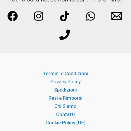
Liquides Imaginaires
Lorenzo Pazzaglia
M.int
Maroc Maroc
MATIERE PREMIERE
Termini e Condizioni
MEMO PARIS
Privacy Policy
Spedizioni
Meo Fusciuni
Resi e Rimborsi
MILACE
Chi Siamo
Contatti
MILANO FRAGRANZE
Cookie Policy (UE)
Milk & Friends