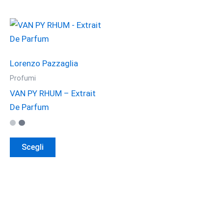
Lorenzo Pazzaglia
Profumi
VAN PY RHUM – Extrait
De Parfum
Questo
Scegli
prodotto
ha
più
varianti.
Le