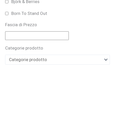
Björk & Berries
Born To Stand Out
Fascia di Prezzo
Bruno Perrucci
BUONO REGALO
Categorie prodotto
CARTHUSIA
Casamorati
CAVE
Cecilia Holistic Beauty
Claudio Zucca
Costume National