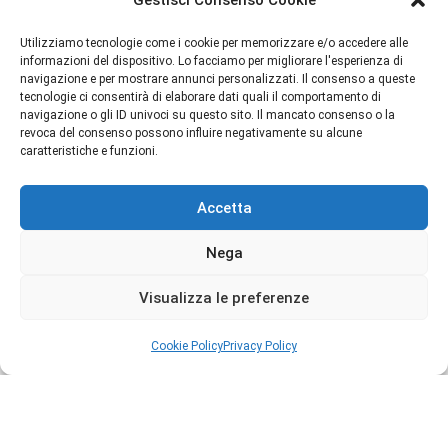
Gestisci Consenso Cookie
M.int
Utilizziamo tecnologie come i cookie per memorizzare e/o accedere alle
Maroc Maroc
informazioni del dispositivo. Lo facciamo per migliorare l'esperienza di
navigazione e per mostrare annunci personalizzati. Il consenso a queste
MATIERE PREMIERE
tecnologie ci consentirà di elaborare dati quali il comportamento di
navigazione o gli ID univoci su questo sito. Il mancato consenso o la
Termini e Condizioni
revoca del consenso possono influire negativamente su alcune
MEMO PARIS
caratteristiche e funzioni.
Privacy Policy
Spedizioni
Meo Fusciuni
Accetta
Resi e Rimborsi
MILACE
Chi Siamo
Nega
Contatti
MILANO FRAGRANZE
Cookie Policy (UE)
Visualizza le preferenze
Milk & Friends
Cookie Policy
Privacy Policy
Molton Brown
Copyright © 2026 Profumillo
NOBILE 1942