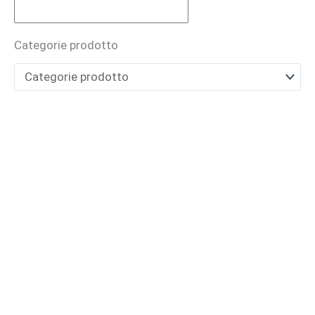
BUONO REGALO
Categorie prodotto
CARTHUSIA
Casamorati
CAVE
Cecilia Holistic Beauty
Claudio Zucca
Costume National
Cristian Cavagna
D'ORSAY
Electimuss