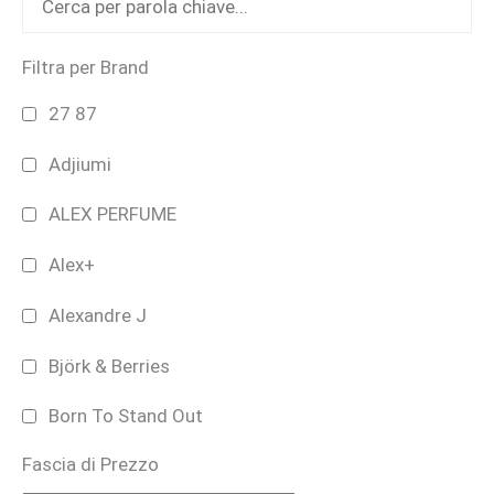
pagina
del
Filtra per Brand
prodotto
27 87
Adjiumi
ALEX PERFUME
Alex+
Alexandre J
Björk & Berries
Born To Stand Out
Fascia di Prezzo
Bruno Perrucci