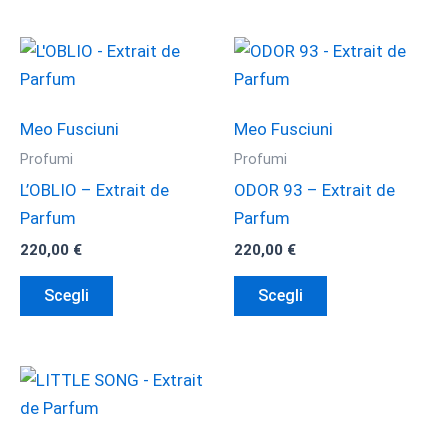
Meo Fusciuni
Meo Fusciuni
Profumi
Profumi
L’OBLIO – Extrait de
ODOR 93 – Extrait de
Parfum
Parfum
220,00
€
220,00
€
Questo
Questo
Scegli
Scegli
prodotto
prodotto
ha
ha
più
più
varianti.
varianti.
Le
Le