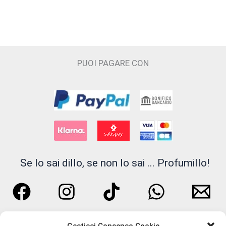
INSIUM
Juliette Has a Gun
PUOI PAGARE CON
JUPILÒ
JUSBOX
Kajal
KNOSE
LATTAFA
Se lo sai dillo, se non lo sai ... Profumillo!
Liquides Imaginaires
Lorenzo Pazzaglia