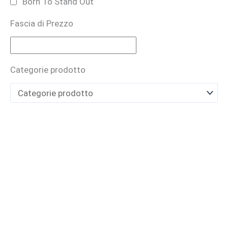
Born To Stand Out
Fascia di Prezzo
Bruno Perrucci
BUONO REGALO
Categorie prodotto
CARTHUSIA
Casamorati
CAVE
Cecilia Holistic Beauty
Claudio Zucca
Costume National
Cristian Cavagna