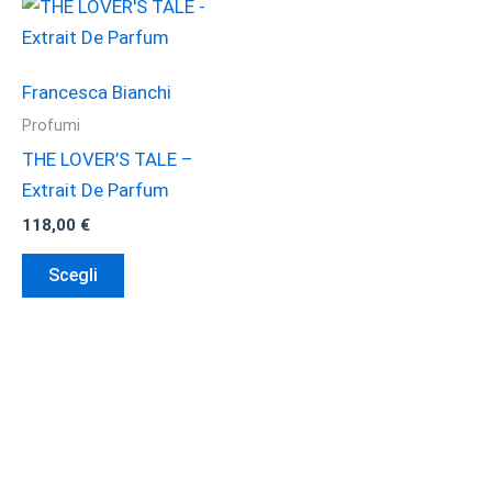
Francesca Bianchi
Profumi
THE LOVER’S TALE –
Extrait De Parfum
118,00
€
Questo
Scegli
prodotto
ha
più
varianti.
Le
opzioni
possono