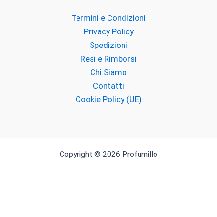
Lorenzo Pazzaglia
Termini e Condizioni
Privacy Policy
M.int
Spedizioni
Resi e Rimborsi
Maroc Maroc
Chi Siamo
MATIERE PREMIERE
Contatti
Cookie Policy (UE)
MEMO PARIS
Meo Fusciuni
MILACE
Copyright © 2026 Profumillo
MILANO FRAGRANZE
Milk & Friends
FILTRA
Molton Brown