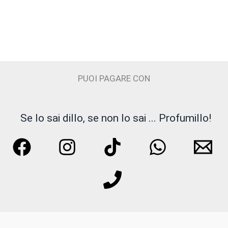
Hedonik
I PICCIRILLI
INSIUM
PUOI PAGARE CON
Juliette Has a Gun
JUPILÒ
Se lo sai dillo, se non lo sai ... Profumillo!
JUSBOX
Kajal
KNOSE
LATTAFA
Liquides Imaginaires