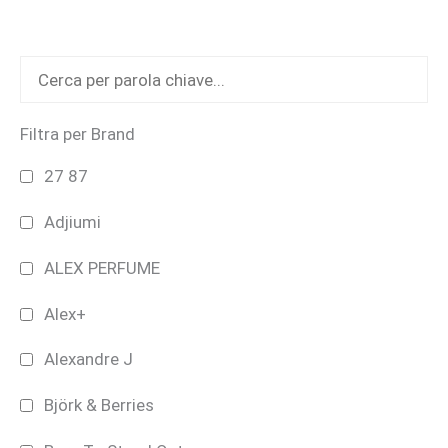
essere
scelte
nella
pagina
del
Filtra per Brand
prodotto
27 87
Adjiumi
ALEX PERFUME
Alex+
Alexandre J
Björk & Berries