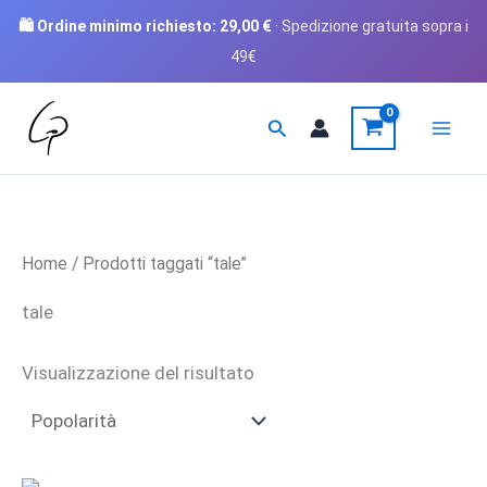
🛍️ Ordine minimo richiesto:
29,00
€
· Spedizione gratuita sopra i
49€
Vai
Cerca
al
contenuto
Home
/ Prodotti taggati “tale”
tale
Visualizzazione del risultato