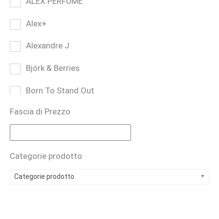
ALEX PERFUME
Alex+
Alexandre J
Björk & Berries
Born To Stand Out
Fascia di Prezzo
Bruno Perrucci
BUONO REGALO
Categorie prodotto
CARTHUSIA
Categorie prodotto
Casamorati
CAVE