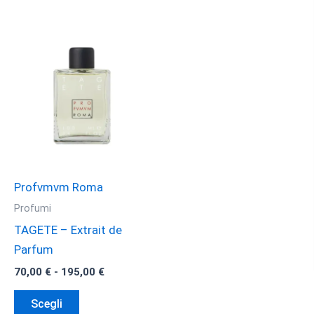
Profvmvm Roma
Profumi
TAGETE – Extrait de
Parfum
Fascia
70,00
€
-
195,00
€
di
Questo
prezzo:
Scegli
da
prodotto