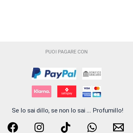
Cecilia Holistic Beauty
Claudio Zucca
Costume National
Cristian Cavagna
PUOI PAGARE CON
D'ORSAY
Electimuss
Essential Parfums
Filippo Sorcinelli
Se lo sai dillo, se non lo sai ... Profumillo!
Floraïku Paris
FLUEZ