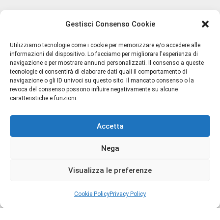
Francesca Bianchi
Gestisci Consenso Cookie
Francesca dell'Oro
Utilizziamo tecnologie come i cookie per memorizzare e/o accedere alle
GIARDINI DI TOSCANA
informazioni del dispositivo. Lo facciamo per migliorare l'esperienza di
navigazione e per mostrare annunci personalizzati. Il consenso a queste
tecnologie ci consentirà di elaborare dati quali il comportamento di
Headspace
navigazione o gli ID univoci su questo sito. Il mancato consenso o la
Termini e Condizioni
revoca del consenso possono influire negativamente su alcune
caratteristiche e funzioni.
Hedonik
Privacy Policy
Spedizioni
I PICCIRILLI
Accetta
Resi e Rimborsi
Chi Siamo
INSIUM
Nega
Contatti
Juliette Has a Gun
Cookie Policy (UE)
Visualizza le preferenze
JUPILÒ
Cookie Policy
Privacy Policy
JUSBOX