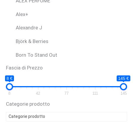
ALEX PERFUME
Alex+
Alexandre J
Björk & Berries
Born To Stand Out
Fascia di Prezzo
Bruno Perrucci
8 €
145 €
BUONO REGALO
8
42
77
111
145
CARTHUSIA
Categorie prodotto
Casamorati
Categorie prodotto
CAVE