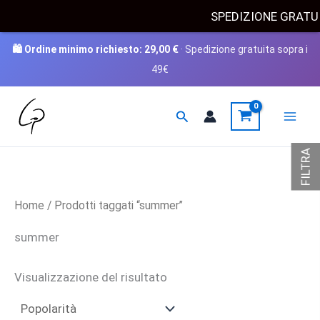
SPEDIZIONE GRAT
🛍️ Ordine minimo richiesto:
29,00
€
· Spedizione gratuita sopra i
49€
Vai
Cerca
al
contenuto
FILTRA
Home
/ Prodotti taggati “summer”
summer
Visualizzazione del risultato