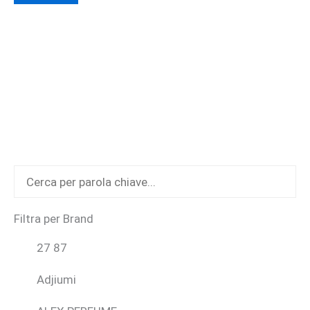
ha
più
varianti.
Le
opzioni
possono
essere
scelte
nella
pagina
del
Filtra per Brand
prodotto
27 87
Adjiumi