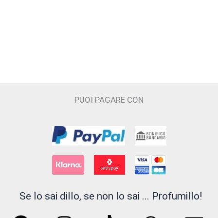
Cecilia Holistic Beauty
Claudio Zucca
Costume National
Cristian Cavagna
D'ORSAY
PUOI PAGARE CON
Electimuss
Essential Parfums
Filippo Sorcinelli
Floraïku Paris
Se lo sai dillo, se non lo sai ... Profumillo!
FLUEZ