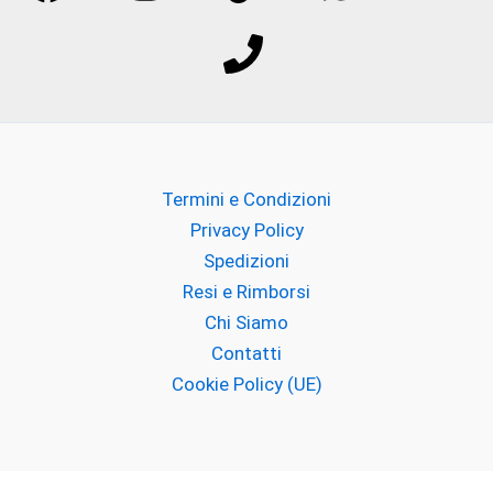
Francesca Bianchi
Francesca dell'Oro
GIARDINI DI TOSCANA
Headspace
Termini e Condizioni
Hedonik
Privacy Policy
Spedizioni
I PICCIRILLI
Resi e Rimborsi
Chi Siamo
INSIUM
Contatti
Juliette Has a Gun
Cookie Policy (UE)
JUPILÒ
JUSBOX