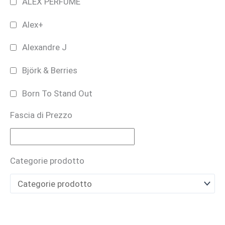
ALEX PERFUME
Alex+
Alexandre J
Björk & Berries
Born To Stand Out
Fascia di Prezzo
Bruno Perrucci
BUONO REGALO
Categorie prodotto
CARTHUSIA
Casamorati
CAVE