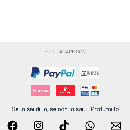
Cecilia Holistic Beauty
Claudio Zucca
Costume National
Cristian Cavagna
PUOI PAGARE CON
D'ORSAY
Electimuss
Essential Parfums
Filippo Sorcinelli
Se lo sai dillo, se non lo sai ... Profumillo!
Floraïku Paris
FLUEZ