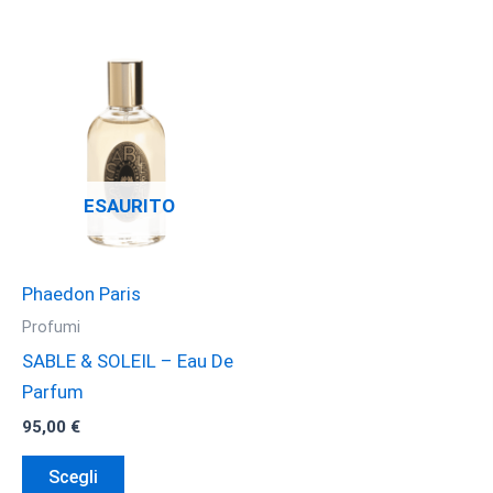
ESAURITO
Phaedon Paris
Profumi
SABLE & SOLEIL – Eau De
Parfum
95,00
€
Questo
Scegli
prodotto