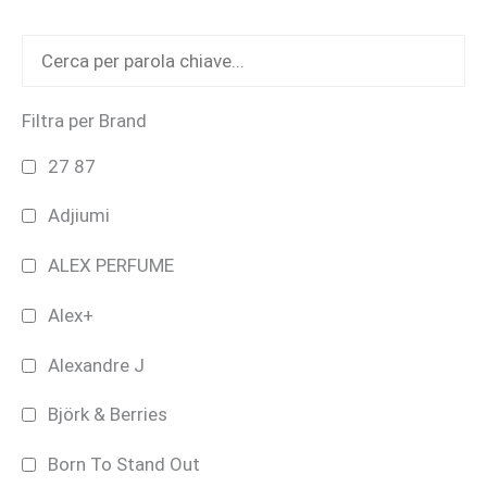
scelte
nella
pagina
del
Filtra per Brand
prodotto
27 87
Adjiumi
ALEX PERFUME
Alex+
Alexandre J
Björk & Berries
Born To Stand Out