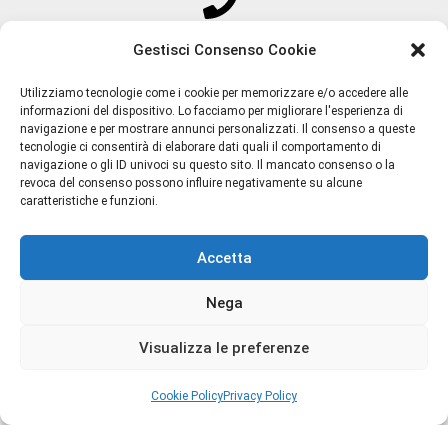
Lorenzo Pazzaglia
Gestisci Consenso Cookie
M.int
Utilizziamo tecnologie come i cookie per memorizzare e/o accedere alle
Maroc Maroc
informazioni del dispositivo. Lo facciamo per migliorare l'esperienza di
navigazione e per mostrare annunci personalizzati. Il consenso a queste
Termini e Condizioni
MATIERE PREMIERE
tecnologie ci consentirà di elaborare dati quali il comportamento di
Privacy Policy
navigazione o gli ID univoci su questo sito. Il mancato consenso o la
revoca del consenso possono influire negativamente su alcune
Spedizioni
MEMO PARIS
caratteristiche e funzioni.
Resi e Rimborsi
Meo Fusciuni
Chi Siamo
Accetta
Contatti
MILACE
Cookie Policy (UE)
Nega
MILANO FRAGRANZE
Visualizza le preferenze
Milk & Friends
Cookie Policy
Privacy Policy
Copyright © 2026 Profumillo
Molton Brown