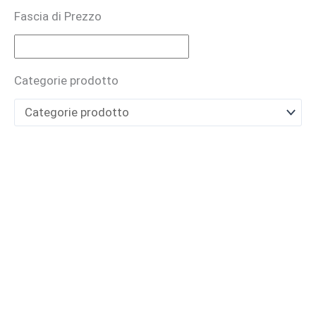
Fascia di Prezzo
Bruno Perrucci
BUONO REGALO
Categorie prodotto
CARTHUSIA
Casamorati
CAVE
Cecilia Holistic Beauty
Claudio Zucca
Costume National
Cristian Cavagna
D'ORSAY