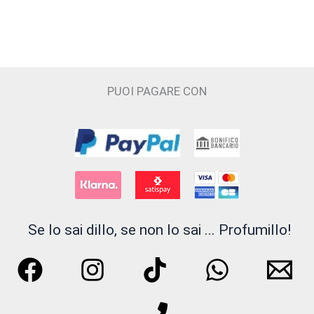
I PICCIRILLI
INSIUM
PUOI PAGARE CON
Juliette Has a Gun
JUPILÒ
JUSBOX
Kajal
KNOSE
Se lo sai dillo, se non lo sai ... Profumillo!
LATTAFA
Liquides Imaginaires