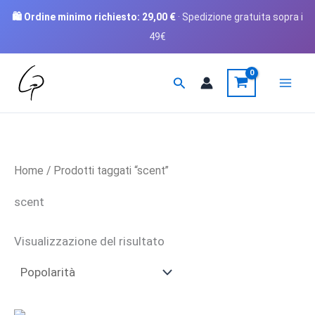
🛍️ Ordine minimo richiesto:
29,00
€
· Spedizione gratuita sopra i
49€
Vai
Cerca
al
contenuto
Home
/ Prodotti taggati “scent”
scent
Visualizzazione del risultato