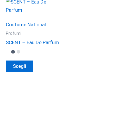
Costume National
Profumi
SCENT – Eau De Parfum
Questo
Scegli
prodotto
ha
più
varianti.
Le
opzioni
possono
essere