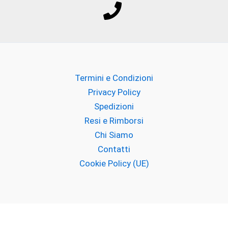
Francesca dell'Oro
GIARDINI DI TOSCANA
Headspace
Termini e Condizioni
Hedonik
Privacy Policy
Spedizioni
I PICCIRILLI
Resi e Rimborsi
Chi Siamo
INSIUM
Contatti
Juliette Has a Gun
Cookie Policy (UE)
JUPILÒ
JUSBOX
Copyright © 2026 Profumillo