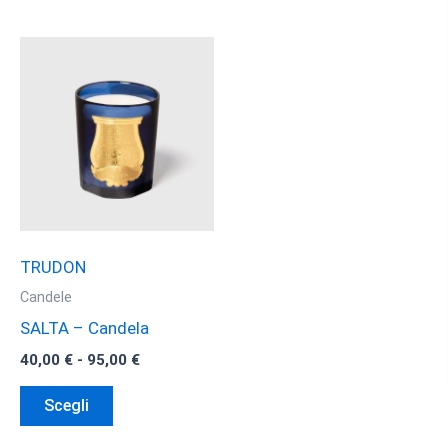
TRUDON
Candele
SALTA – Candela
Fascia
40,00
€
-
95,00
€
di
Questo
prezzo:
Scegli
da
prodotto
40,00 €
ha