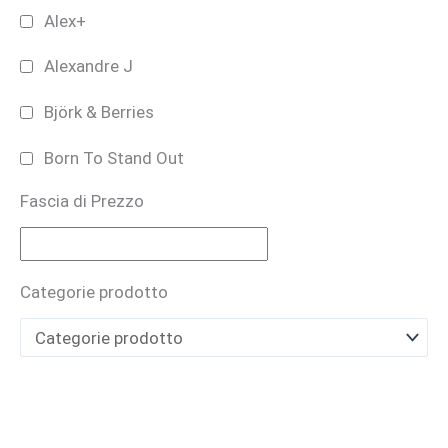
Alex+
Alexandre J
Björk & Berries
Born To Stand Out
Fascia di Prezzo
Bruno Perrucci
BUONO REGALO
Categorie prodotto
CARTHUSIA
Casamorati
CAVE
Cecilia Holistic Beauty