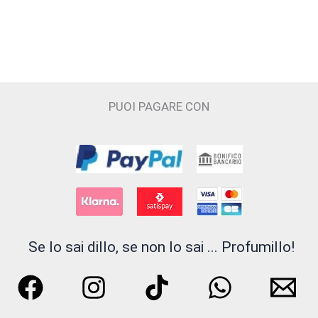
Claudio Zucca
Costume National
Cristian Cavagna
PUOI PAGARE CON
D'ORSAY
Electimuss
Essential Parfums
Filippo Sorcinelli
Se lo sai dillo, se non lo sai ... Profumillo!
Floraïku Paris
FLUEZ
Francesca Bianchi