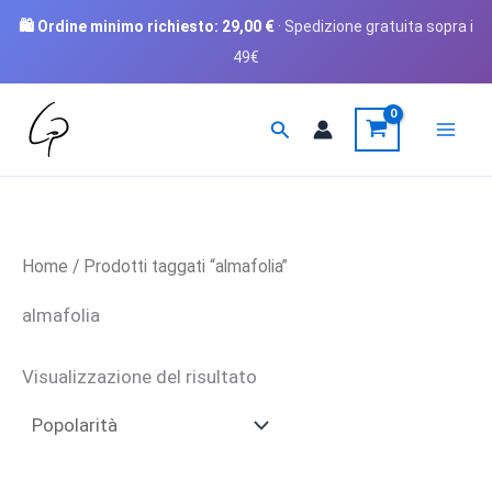
🛍️ Ordine minimo richiesto:
29,00
€
· Spedizione gratuita sopra i
49€
Vai
Cerca
al
contenuto
Home
/ Prodotti taggati “almafolia”
almafolia
Visualizzazione del risultato