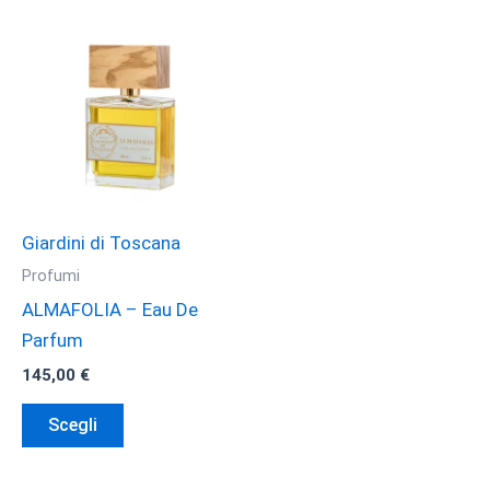
Giardini di Toscana
Profumi
ALMAFOLIA – Eau De
Parfum
145,00
€
Questo
Scegli
prodotto
ha