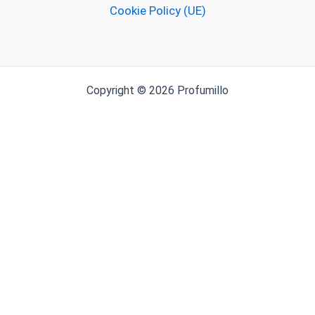
Cookie Policy (UE)
MILANO FRAGRANZE
Milk & Friends
Copyright © 2026 Profumillo
Molton Brown
NOBILE 1942
Officina delle Essenze
Ojar
PANTAREI
PANTAREI Profumi
Pantheon Roma