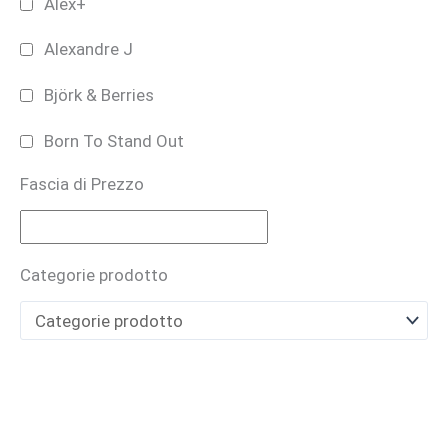
Alex+
Alexandre J
Björk & Berries
Born To Stand Out
Fascia di Prezzo
Bruno Perrucci
BUONO REGALO
Categorie prodotto
CARTHUSIA
Casamorati
CAVE
Cecilia Holistic Beauty