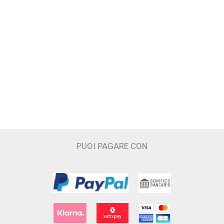
Francesca dell'Oro
GIARDINI DI TOSCANA
Headspace
Hedonik
I PICCIRILLI
INSIUM
PUOI PAGARE CON
Juliette Has a Gun
JUPILÒ
JUSBOX
Kajal