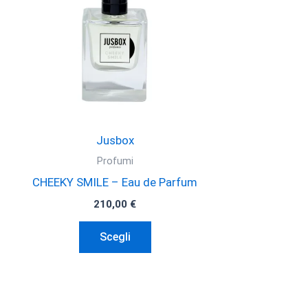
Jusbox
Profumi
CHEEKY SMILE – Eau de Parfum
210,00
€
Questo
Scegli
prodotto
ha
più
varianti.