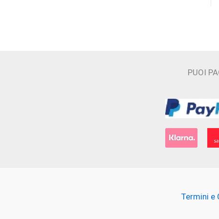
Cecilia Holistic Beauty
Claudio Zucca
Costume National
Cristian Cavagna
PUOI P
D'ORSAY
Electimuss
Essential Parfums
Filippo Sorcinelli
Floraïku Paris
Termini e 
FLUEZ