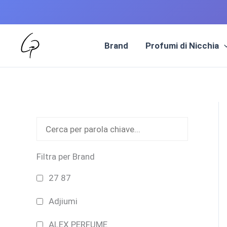
Vai
al
Brand
Profumi di Nicchia
contenuto
Filtra per Brand
27 87
Adjiumi
ALEX PERFUME