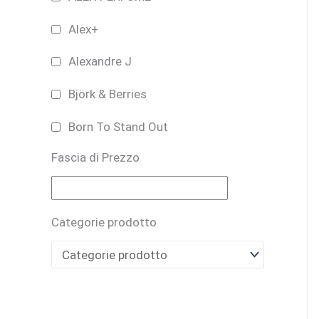
Alex+
Alexandre J
Björk & Berries
Born To Stand Out
Fascia di Prezzo
Bruno Perrucci
BUONO REGALO
Categorie prodotto
CARTHUSIA
Casamorati
CAVE