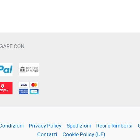
Le
opzioni
possono
essere
scelte
AGARE CON
nella
pagina
del
prodotto
Condizioni
Privacy Policy
Spedizioni
Resi e Rimborsi
Contatti
Cookie Policy (UE)