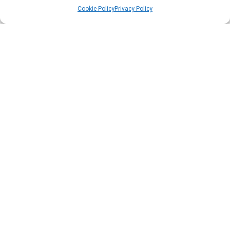
Cookie Policy
Privacy Policy
Molton Brown
Copyright © 2026 Profumillo
NOBILE 1942
Officina delle Essenze
Ojar
PANTAREI
PANTAREI Profumi
Pantheon Roma
PERRIS
Phaedon Paris