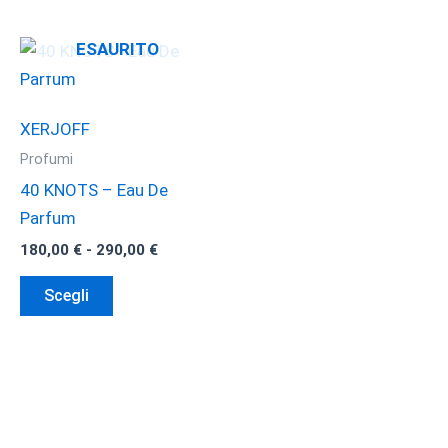
ESAURITO
XERJOFF
Profumi
40 KNOTS – Eau De
Parfum
Fascia
180,00
€
-
290,00
€
di
Questo
prezzo:
Scegli
da
prodotto
180,00 €
ha
a
290,00 €
più
varianti.
Le