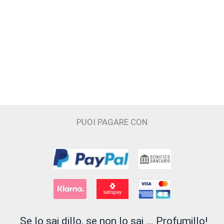
Headspace
Hedonik
I PICCIRILLI
INSIUM
Juliette Has a Gun
PUOI PAGARE CON
JUPILÒ
JUSBOX
Kajal
KNOSE
LATTAFA
Se lo sai dillo, se non lo sai ... Profumillo!