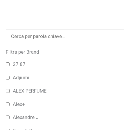
opzioni
possono
essere
scelte
nella
pagina
del
Filtra per Brand
prodotto
27 87
Adjiumi
ALEX PERFUME
Alex+
Alexandre J