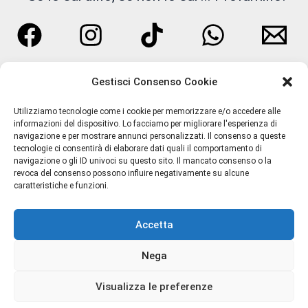
Liquides Imaginaires
Lorenzo Pazzaglia
Gestisci Consenso Cookie
M.int
Utilizziamo tecnologie come i cookie per memorizzare e/o accedere alle
Maroc Maroc
informazioni del dispositivo. Lo facciamo per migliorare l'esperienza di
navigazione e per mostrare annunci personalizzati. Il consenso a queste
MATIERE PREMIERE
tecnologie ci consentirà di elaborare dati quali il comportamento di
navigazione o gli ID univoci su questo sito. Il mancato consenso o la
Termini e Condizioni
revoca del consenso possono influire negativamente su alcune
MEMO PARIS
caratteristiche e funzioni.
Privacy Policy
Spedizioni
Meo Fusciuni
Accetta
Resi e Rimborsi
MILACE
Chi Siamo
Nega
Contatti
MILANO FRAGRANZE
Cookie Policy (UE)
Visualizza le preferenze
Milk & Friends