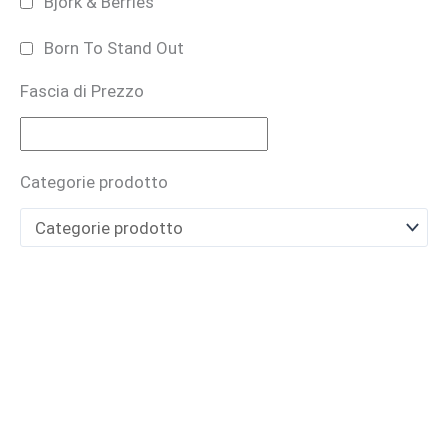
Björk & Berries
Born To Stand Out
Fascia di Prezzo
Bruno Perrucci
BUONO REGALO
Categorie prodotto
CARTHUSIA
Casamorati
CAVE
Cecilia Holistic Beauty
Claudio Zucca
Costume National