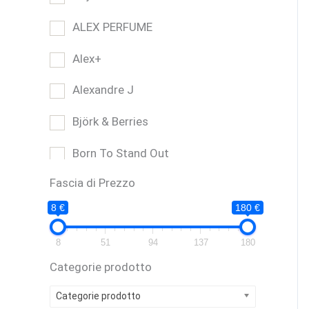
ALEX PERFUME
Alex+
Alexandre J
Björk & Berries
Born To Stand Out
Fascia di Prezzo
Bruno Perrucci
8 €
180 €
BUONO REGALO
8
51
94
137
180
CARTHUSIA
Categorie prodotto
Casamorati
Categorie prodotto