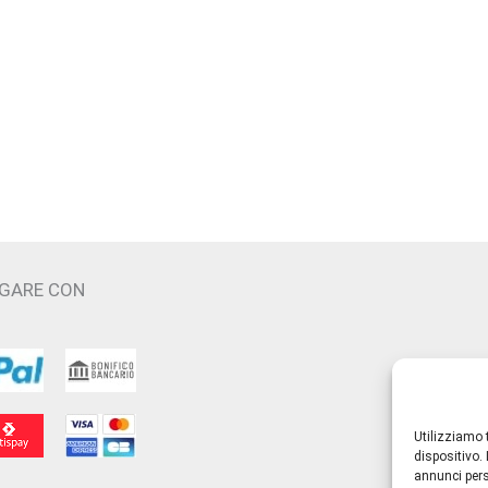
ha
più
varianti.
Le
opzioni
possono
essere
scelte
nella
pagina
AGARE CON
del
prodotto
Utilizziamo 
dispositivo.
annunci pers