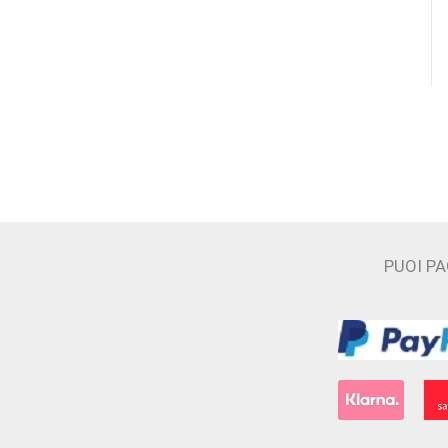
CAVE
Cecilia Holistic Beauty
Claudio Zucca
Costume National
Cristian Cavagna
D'ORSAY
PUOI P
Electimuss
Essential Parfums
Filippo Sorcinelli
Floraïku Paris