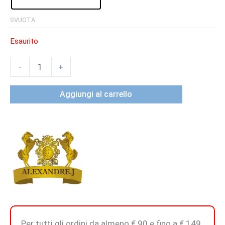
SVUOTA
Esaurito
THE
-
+
MAJESTIC
MUSK
Aggiungi al carrello
-
Eau
De
Parfum
quantità
Per tutti gli ordini da almeno € 90 e fino a € 149