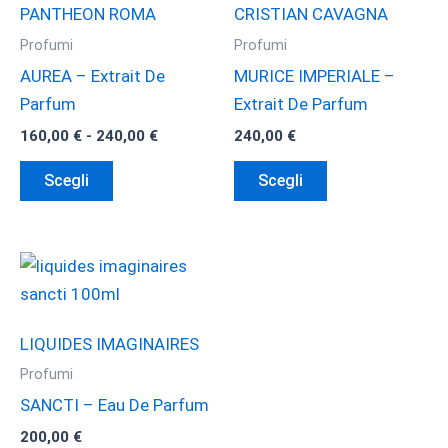
PANTHEON ROMA
CRISTIAN CAVAGNA
Profumi
Profumi
AUREA – Extrait De
MURICE IMPERIALE –
Parfum
Extrait De Parfum
Fascia
160,00
€
-
240,00
€
240,00
€
di
Questo
Questo
prezzo:
Scegli
Scegli
da
prodotto
prodotto
160,00 €
ha
ha
a
240,00 €
più
più
varianti.
varianti.
Le
Le
opzioni
opzioni
LIQUIDES IMAGINAIRES
possono
possono
Profumi
essere
essere
SANCTI – Eau De Parfum
scelte
scelte
200,00
€
nella
nella