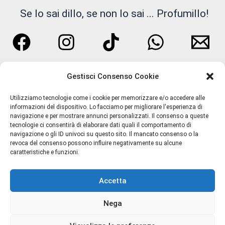
Se lo sai dillo, se non lo sai ... Profumillo!
Gestisci Consenso Cookie
Utilizziamo tecnologie come i cookie per memorizzare e/o accedere alle
informazioni del dispositivo. Lo facciamo per migliorare l'esperienza di
navigazione e per mostrare annunci personalizzati. Il consenso a queste
tecnologie ci consentirà di elaborare dati quali il comportamento di
navigazione o gli ID univoci su questo sito. Il mancato consenso o la
Termini e Condizioni
revoca del consenso possono influire negativamente su alcune
caratteristiche e funzioni.
Privacy Policy
Spedizioni
Accetta
Resi e Rimborsi
Chi Siamo
Nega
Contatti