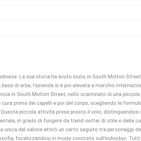
dinese. La sua storia ha avuto inizio in South Molton Stree
 a base di erbe, l’azienda si è poi elevata a marchio interna
ia in South Molton Street, nello scantinato di una piccola bo
cura prima dei capelli e poi del corpo, scegliendo le formula
 Questa piccola attività prese presto il volo, distinguendosi
tale, in grado di fungere da trend-setter di stile e della cu
era unica del salone attirò un certo seguito tra personaggi d
fia, focalizzandosi in modo concreto sull’individuo. Tutti ve