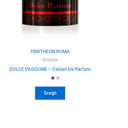
PANTHEON ROMA
Profumi
DOLCE PASSIONE – Extrait De Parfum
Questo
Scegli
prodotto
ha
più
varianti.
Le