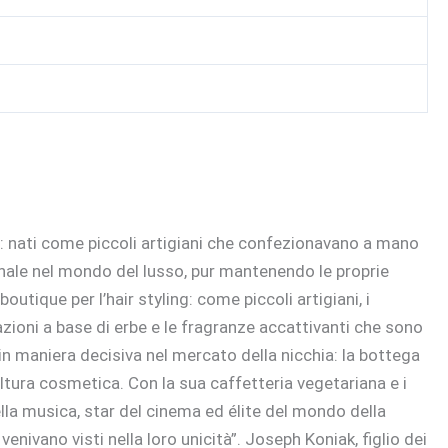
t: nati come piccoli artigiani che confezionavano a mano
zionale nel mondo del lusso, pur mantenendo le proprie
utique per l’hair styling: come piccoli artigiani, i
zioni a base di erbe e le fragranze accattivanti che sono
 in maniera decisiva nel mercato della nicchia: la bottega
ltura cosmetica. Con la sua caffetteria vegetariana e i
ella musica, star del cinema ed élite del mondo della
nivano visti nella loro unicità”. Joseph Koniak, figlio dei