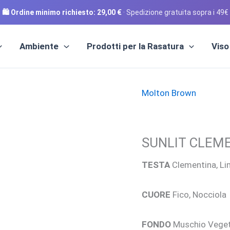
🛍️ Ordine minimo richiesto:
29,00
€
· Spedizione gratuita sopra i 49€
Ambiente
Prodotti per la Rasatura
Viso
Molton Brown
SUNLIT CLEMEN
TESTA
Clementina, Li
CUORE
Fico, Nocciola
FONDO
Muschio Vegeta