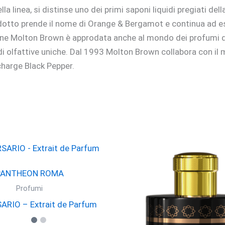
lla linea, si distinse uno dei primi saponi liquidi pregiati d
dotto prende il nome di Orange & Bergamot e continua ad ess
ne Molton Brown è approdata anche al mondo dei profumi di 
idi olfattive uniche. Dal 1993 Molton Brown collabora con i
charge Black Pepper.
PANTHEON ROMA
Profumi
RIO – Extrait de Parfum