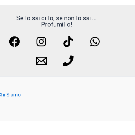
opzioni
possono
Se lo sai dillo, se non lo sai ...
Profumillo!
essere
scelte
ella
pagina
del
prodotto
Chi Siamo