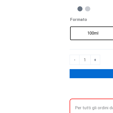
Formato
100ml
SUNLIT
-
+
CLEMENTINE
&
VETIVER
-
Eau
de
Toilette
Per tutti gli ordini