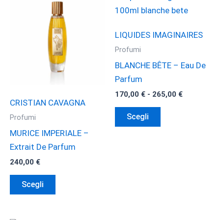
LIQUIDES IMAGINAIRES
Profumi
BLANCHE BÊTE – Eau De
Parfum
Fascia
170,00
€
-
265,00
€
CRISTIAN CAVAGNA
di
Questo
prezzo:
Scegli
Profumi
da
prodotto
170,00 €
MURICE IMPERIALE –
ha
a
Extrait De Parfum
265,00 €
più
240,00
€
varianti.
Questo
Le
Scegli
prodotto
opzioni
ha
possono
più
essere