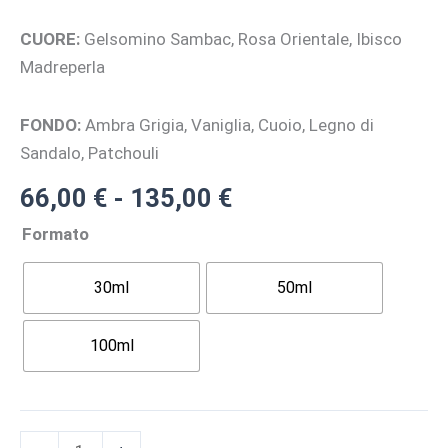
CUORE:
Gelsomino Sambac, Rosa Orientale, Ibisco
Madreperla
FONDO:
Ambra Grigia, Vaniglia, Cuoio, Legno di
Sandalo, Patchouli
Fascia
66,00
€
-
135,00
€
di
Formato
prezzo:
da
30ml
50ml
66,00 €
a
100ml
135,00 €
SCENT