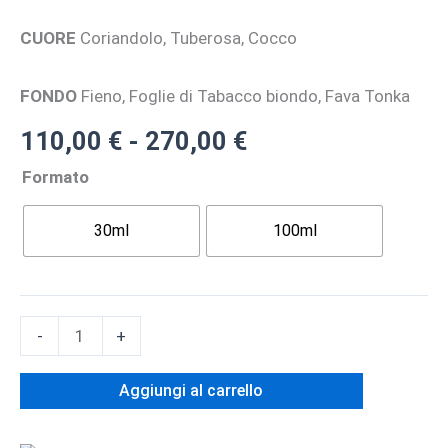
CUORE
Coriandolo, Tuberosa, Cocco
FONDO
Fieno, Foglie di Tabacco biondo, Fava Tonka
Fascia
110,00
€
-
270,00
€
di
Formato
prezzo:
da
30ml
100ml
110,00 €
a
270,00 €
QUATTRO
-
+
PIZZI
-
Aggiungi al carrello
Eau
De