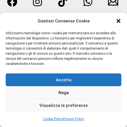
Gestisci Consenso Cookie
Utilizziamo tecnologie come i cookie per memorizzare e/o accedere alle
informazioni del dispositivo. Lo facciamo per migliorare l'esperienza di
navigazione e per mostrare annunci personalizzati. Il consenso a queste
tecnologie ci consentirà di elaborare dati quali il comportamento di
navigazione o gli ID univoci su questo sito. Il mancato consenso o la
Termini e Condizioni
revoca del consenso possono influire negativamente su alcune
caratteristiche e funzioni.
Privacy Policy
Spedizioni
Accetta
Resi e Rimborsi
Chi Siamo
Nega
Contatti
Cookie Policy (UE)
Visualizza le preferenze
Cookie Policy
Privacy Policy