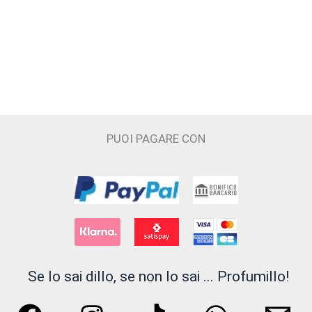
a
265,00 €
più
varianti.
Le
opzioni
possono
essere
scelte
PUOI PAGARE CON
nella
pagina
del
prodotto
Se lo sai dillo, se non lo sai ... Profumillo!