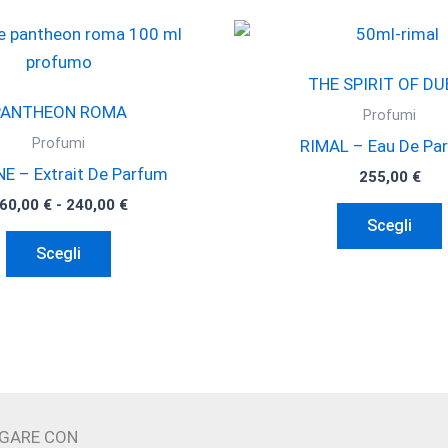
THE SPIRIT OF DU
PANTHEON ROMA
Profumi
Profumi
RIMAL – Eau De Pa
 – Extrait De Parfum
255,00
€
Fascia
60,00
€
-
240,00
€
di
Scegli
Questo
prezzo:
Scegli
da
prodotto
160,00 €
ha
a
240,00 €
più
v
varianti.
Le
opzioni
possono
AGARE CON