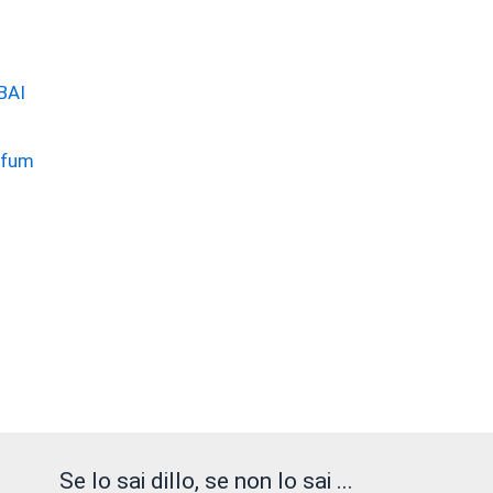
BAI
rfum
Questo
prodotto
ha
più
arianti.
Le
opzioni
possono
essere
Se lo sai dillo, se non lo sai ...