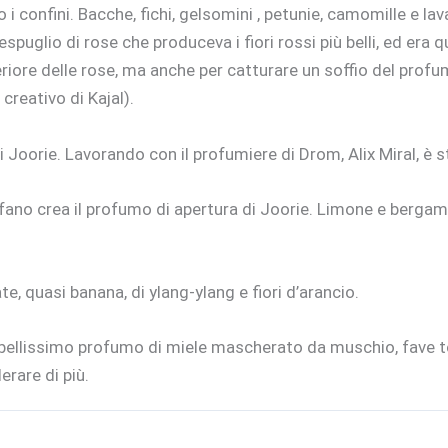
o i confini. Bacche, fichi, gelsomini , petunie, camomille e 
 cespuglio di rose che produceva i fiori rossi più belli, ed e
superiore delle rose, ma anche per catturare un soffio del p
reativo di Kajal).
di Joorie. Lavorando con il profumiere di Drom, Alix Miral, è
ofano crea il profumo di apertura di Joorie. Limone e berg
te, quasi banana, di ylang-ylang e fiori d’arancio.
n bellissimo profumo di miele mascherato da muschio, fave 
erare di più.