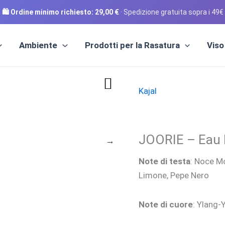
🛍️ Ordine minimo richiesto:
29,00
€
· Spedizione gratuita sopra i 49€
Ambiente
Prodotti per la Rasatura
Viso
Kajal
JOORIE – Eau
Note di testa
: Noce M
Limone, Pepe Nero
Note di cuore
: Ylang-