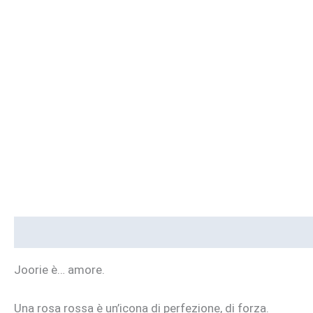
Descrizione
Informazioni aggiuntive
Brand
Joorie è… amore.
Una rosa rossa è un’icona di perfezione, di forza.