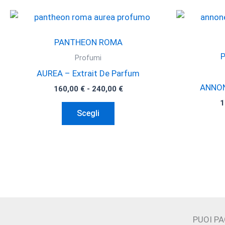
PANTHEON ROMA
Profumi
AUREA – Extrait De Parfum
ANNONE
Fascia
160,00
€
-
240,00
€
di
1
Questo
prezzo:
Scegli
da
prodotto
160,00 €
ha
a
240,00 €
più
varianti.
Le
opzioni
possono
essere
PUOI P