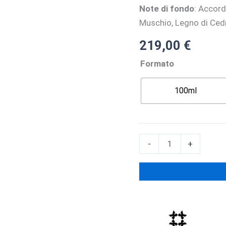
Note di fondo
: Accord
Muschio, Legno di Ced
219,00
€
Formato
100ml
JOORIE
-
+
–
Eau
De
Parfum
quantità