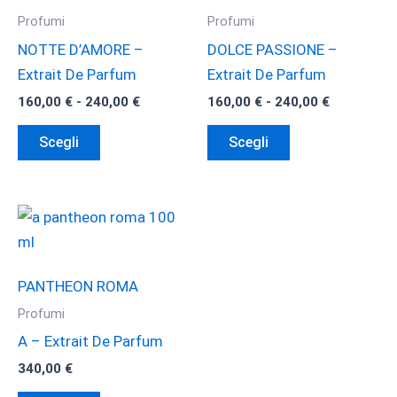
Profumi
Profumi
NOTTE D’AMORE –
DOLCE PASSIONE –
Extrait De Parfum
Extrait De Parfum
Fascia
Fascia
160,00
€
-
240,00
€
160,00
€
-
240,00
€
di
di
Questo
Questo
prezzo:
prezzo:
Scegli
Scegli
da
da
prodotto
prodotto
160,00 €
160,00 €
ha
ha
a
a
240,00 €
240,00 €
più
più
varianti.
varianti.
Le
Le
opzioni
opzioni
PANTHEON ROMA
possono
possono
Profumi
essere
essere
A – Extrait De Parfum
scelte
scelte
340,00
€
nella
nella
Questo