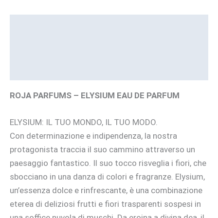
Descrizione
Informazioni aggiuntive
Brand
ROJA PARFUMS – ELYSIUM EAU DE PARFUM
ELYSIUM: IL TUO MONDO, IL TUO MODO.
Con determinazione e indipendenza, la nostra
protagonista traccia il suo cammino attraverso un
paesaggio fantastico. Il suo tocco risveglia i fiori, che
sbocciano in una danza di colori e fragranze. Elysium,
un’essenza dolce e rinfrescante, è una combinazione
eterea di deliziosi frutti e fiori trasparenti sospesi in
una soffice nuvola di muschi. Da eroina a divina dea, il