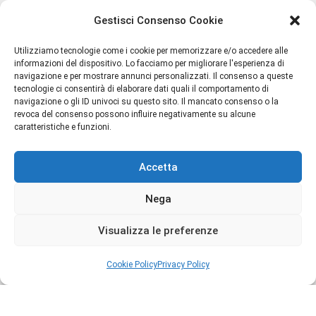
Gestisci Consenso Cookie
Utilizziamo tecnologie come i cookie per memorizzare e/o accedere alle
informazioni del dispositivo. Lo facciamo per migliorare l'esperienza di
navigazione e per mostrare annunci personalizzati. Il consenso a queste
tecnologie ci consentirà di elaborare dati quali il comportamento di
navigazione o gli ID univoci su questo sito. Il mancato consenso o la
Termini e Condizioni
revoca del consenso possono influire negativamente su alcune
caratteristiche e funzioni.
Privacy Policy
Spedizioni
Accetta
Resi e Rimborsi
Chi Siamo
Nega
Contatti
Cookie Policy (UE)
Visualizza le preferenze
Cookie Policy
Privacy Policy
Copyright © 2026 Profumillo