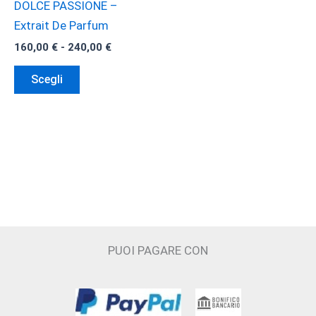
DOLCE PASSIONE –
Extrait De Parfum
Fascia
160,00
€
-
240,00
€
di
Questo
prezzo:
Scegli
da
prodotto
160,00 €
ha
a
240,00 €
più
varianti.
Le
opzioni
possono
essere
scelte
PUOI PAGARE CON
nella
pagina
del