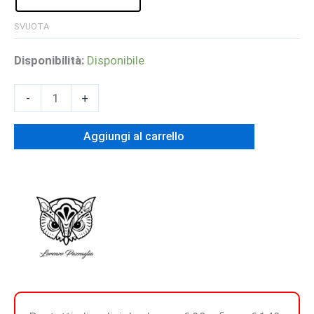
SVUOTA
Disponibilità:
Disponibile
BLOODY
-
+
SMOKE
-
Aggiungi al carrello
Extrait
De
Parfum
quantità