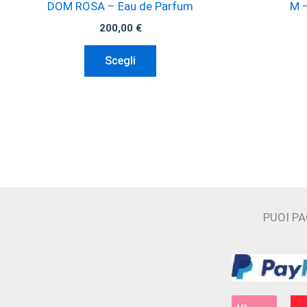
DOM ROSA – Eau de Parfum
M –
200,00
€
Questo
Scegli
prodotto
ha
più
varianti.
Le
opzioni
possono
essere
PUOI P
scelte
nella
pagina
del
prodotto