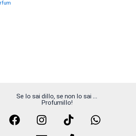
arfum
Questo
prodotto
ha
più
arianti.
Le
opzioni
possono
essere
Se lo sai dillo, se non lo sai ...
scelte
Profumillo!
ella
pagina
del
prodotto