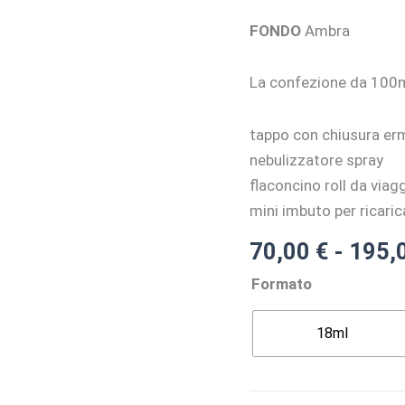
FONDO
Ambra
La confezione da 100
tappo con chiusura er
nebulizzatore spray
flaconcino roll da viag
mini imbuto per ricarica
70,00
€
-
195,
Formato
18ml