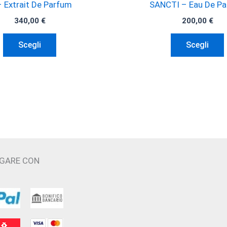
 Extrait De Parfum
SANCTI – Eau De P
340,00
€
200,00
€
Questo
Scegli
Scegli
prodotto
ha
più
varianti.
v
Le
opzioni
possono
essere
AGARE CON
scelte
nella
n
pagina
del
prodotto