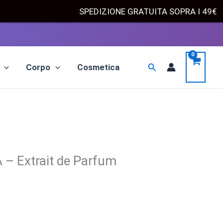
Fascia
70,00
€
-
195,00
€
Scegli
SPEDIZIONE GRATUITA SOPRA I 49
di
prezzo:
da
70,00 €
Cerca
Corpo
Cosmetica
a
195,00 €
 Extrait de Parfum