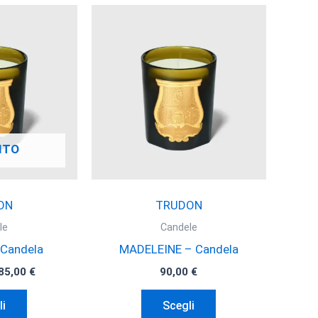
ITO
ON
TRUDON
le
Candele
Candela
MADELEINE – Candela
Fascia
85,00
€
90,00
€
di
Questo
Questo
prezzo:
li
Scegli
da
prodotto
prodotto