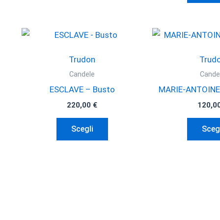
Trudon
Trud
Candele
Cande
ESCLAVE – Busto
MARIE-ANTOINE
220,00
€
120,0
Questo
Scegli
Sceg
prodotto
ha
più
varianti.
Le
opzioni
possono