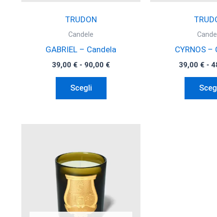
del
prodotto
TRUDON
TRUD
Candele
Cande
GABRIEL – Candela
CYRNOS – 
Fascia
39,00
€
-
90,00
€
39,00
€
-
4
di
Questo
prezzo:
Scegli
Sceg
da
prodotto
39,00 €
ha
a
90,00 €
più
varianti.
Le
opzioni
possono
essere
scelte
nella