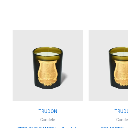
essere
scelte
nella
pagina
del
prodotto
TRUDON
TRUD
Candele
Cande