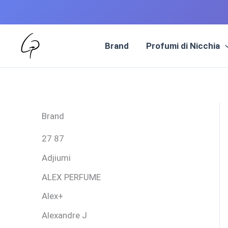
Vai
al
Brand
Profumi di Nicchia
contenuto
Brand
27 87
Adjiumi
ALEX PERFUME
Alex+
Alexandre J