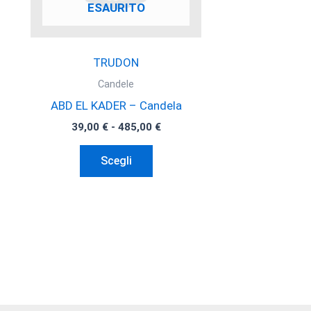
ESAURITO
pagina
del
prodotto
TRUDON
Candele
ABD EL KADER – Candela
Fascia
39,00
€
-
485,00
€
di
Questo
prezzo:
Scegli
da
prodotto
39,00 €
ha
a
485,00 €
più
varianti.
Le
opzioni
possono
essere