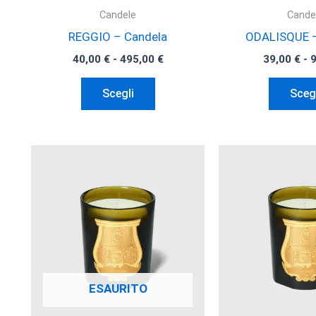
Candele
Cande
REGGIO – Candela
ODALISQUE –
Fascia
40,00
€
-
495,00
€
39,00
€
-
di
Questo
prezzo:
Scegli
Sceg
da
prodotto
40,00 €
ha
a
495,00 €
più
varianti.
Le
opzioni
possono
essere
scelte
nella
ESAURITO
pagina